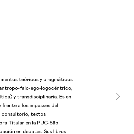
trumentos teóricos y pragmáticos
 antropo-falo-ego-logocéntrico,
ica) y transdisciplinaria. Es en
 frente a los impasses del
n consultorio, textos
sora Titular en la PUC-São
pación en debates. Sus libros