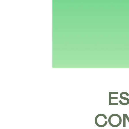
ES
CO