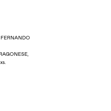
, FERNANDO
 RAGONESE,
xs.