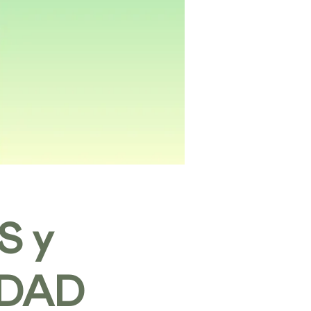
S y
DAD