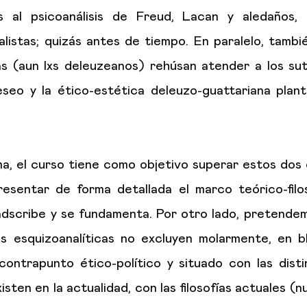
s al psicoanálisis de Freud, Lacan y aledaños
listas; quizás antes de tiempo. En paralelo, tambié
tas (aun lxs deleuzeanos) rehúsan atender a los sut
deseo y la ético-estética deleuzo-guattariana pla
, el curso tiene como objetivo superar estos dos 
esentar de forma detallada el marco teórico-filo
 adscribe y se fundamenta. Por otro lado, pretende
as esquizoanalíticas no excluyen molarmente, en 
 contrapunto ético-político y situado con las dist
xisten en la actualidad, con las filosofías actuales (