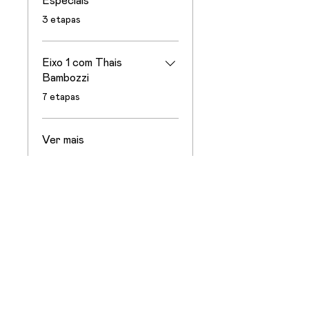
Especiais
.
3 etapas
Eixo 1 com Thais
Bambozzi
.
7 etapas
Ver mais
NOVAS POÉTICAS 2026.1,
370,00 R$/mês + 100,00 R$
Matrícula
Enviar solicitação