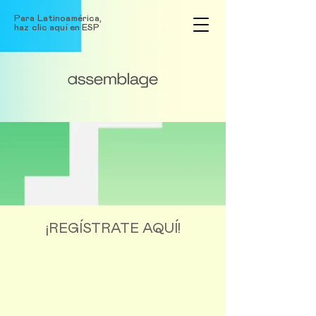
Para Latinoamérica,
haz clic aquí en ESP
¡REGÍSTRATE AQUÍ!